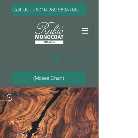
​Call Us : +6016-259 9894 (Moses Chan)
Log Masuk
(Moses Chan)
LS